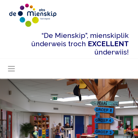
“De Mienskip”, mienskiplik
ûnderweis troch
EXCELLENT
ûnderwiis!
Toggle navigation