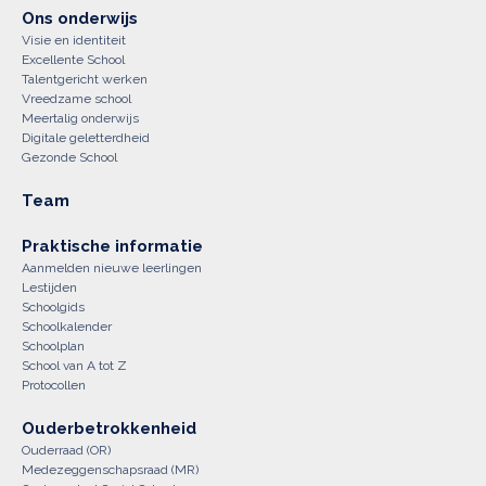
Ons onderwijs
Visie en identiteit
Excellente School
Talentgericht werken
Vreedzame school
Meertalig onderwijs
Digitale geletterdheid
Gezonde School
Team
Praktische informatie
Aanmelden nieuwe leerlingen
Lestijden
Schoolgids
Schoolkalender
Schoolplan
School van A tot Z
Protocollen
Ouderbetrokkenheid
Ouderraad (OR)
Medezeggenschapsraad (MR)