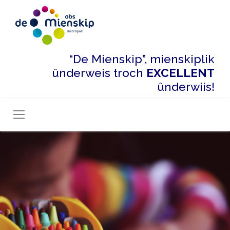
“De Mienskip”, mienskiplik
ûnderweis troch
EXCELLENT
ûnderwiis!
Toggle navigation