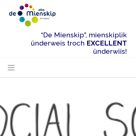
“De Mienskip”, mienskiplik
ûnderweis troch
EXCELLENT
ûnderwiis!
Toggle navigation